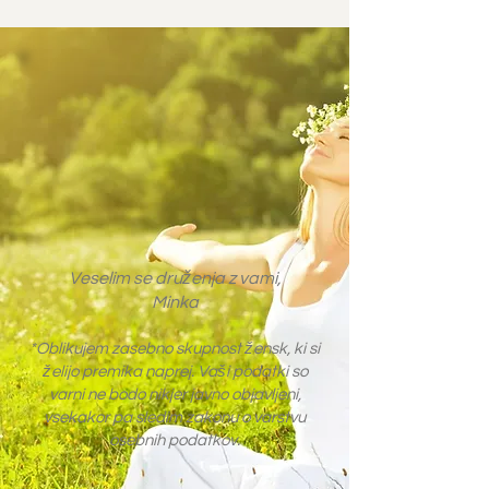
Veselim se druženja z vami,
Minka
*Oblikujem zasebno skupnost žensk, ki si
želijo premika naprej. Vaši podatki so
varni ne bodo nikjer javno objavljeni,
vsekakor pa sledim zakonu o varstvu
osebnih podatkov.