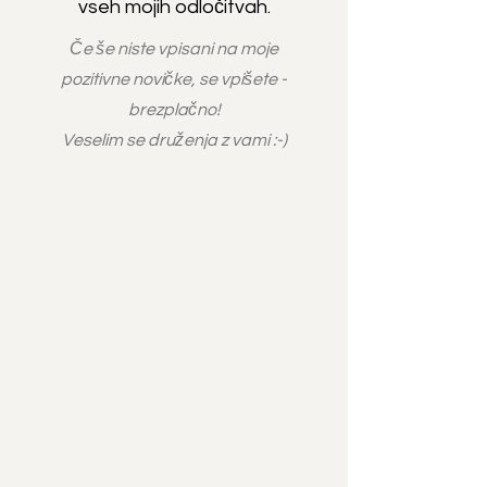
vseh mojih odločitvah.
Če še niste vpisani na moje
pozitivne novičke, se vpišete -
brezplačno!
Veselim se druženja z vami :-)