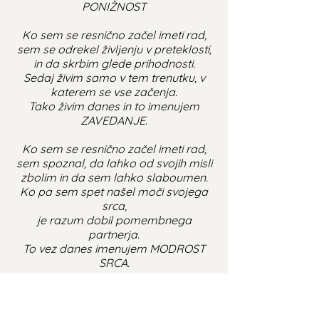
PONIŽNOST
Ko sem se resnično začel imeti rad,
sem se odrekel življenju v preteklosti,
in da skrbim glede prihodnosti.
Sedaj živim samo v tem trenutku, v
katerem se vse začenja.
Tako živim danes in to imenujem
ZAVEDANJE.
Ko sem se resnično začel imeti rad,
sem spoznal, da lahko od svojih misli
zbolim in da sem lahko slaboumen.
Ko pa sem spet našel moči svojega
srca,
je razum dobil pomembnega
partnerja.
To vez danes imenujem MODROST
SRCA.
Ni potrebe, da se še naprej bojimo
razprav,