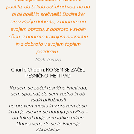
pustite, da bi kdo odšel od vas, ne da
bi bil boljši in srečnejši. Bodite živ
izraz Božje dobrote; z dobroto na
svojem obrazu, z dobroto v svojih
očeh, z dobroto v svojem nasmehu
in z dobroto v svojem toplem
pozdravu.
Mati Tereza
Charlie Chaplin: KO SEM SE ZAČEL
RESNIČNO IMETI RAD
Ko sem se začel resnično imeti rad,
sem spoznal, da sem vedno in ob
vsaki priložnosti
na pravem mestu in v pravem času,
in da je vse kar se dogaja pravilno –
od takrat dalje sem lahko miren.
Danes vem, da se to imenuje
ZAUPANJE.