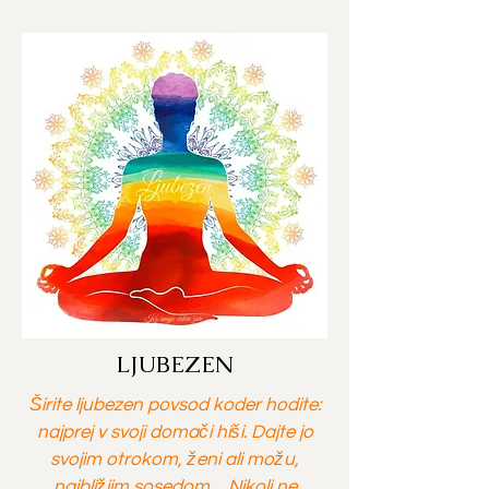
LJUBEZEN
Širite ljubezen povsod koder hodite:
najprej v svoji domači hiši. Dajte jo
svojim otrokom, ženi ali možu,
najbližjim sosedom… Nikoli ne