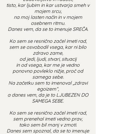
tisto, kar ljubim in kar ustvarja smeh v
mojem srcu,
na moj lasten način in v mojem
osebnem ritmu.
Danes vem, da se to imenuje SREČA.
Ko sem se resnično začel imeti rad,
sem se osvobodil vsega, kar ni bilo
zdravo zame,
od jedi, ljudi, stvari, situacij
in od vsega, kar me je vedno
ponovno povleklo nižje, proč od
samega sebe.
Na začetku sem to imenoval „zdravi
egoizem“,
a danes vem, da je to LJUBEZEN DO
SAMEGA SEBE.
Ko sem se resnično začel imeti rad,
sem prenehal imeti vedno prav,
tako sem bil manj v zmoti.
Danes sem spoznal, da se to imenuje