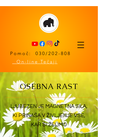
Pomoč: 030/202-808
On-line Tečaji
OSEBNA RAST
LJUBEZEN JE MAGNETNA SILA,
KI PRINAŠA V ŽIVLJENJE VSE,
KAR SI ŽELIMO