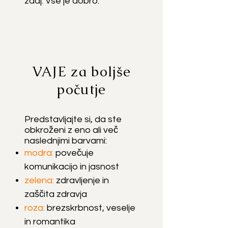
zdaj. Vse je dobro."
VAJE za boljše
počutje
Predstavljajte si, da ste
obkroženi z eno ali več
naslednjim
i barvami:
modra:
povečuje
komunikacijo in jasnost
zelena:
zdravljenje in
zaščita zdravja
roza:
brezskrbnost, veselje
in romantika