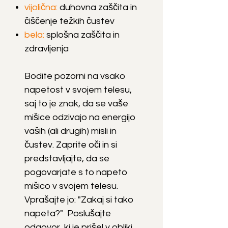
vijolična:
duhovna zaščita in
čiščenje težkih čustev
bela:
splošna zaščita in
zdravljenja
Bodite pozorni na vsako
napetost v svojem telesu,
saj to je znak, da se vaše
mišice odzivajo na energijo
vaših (ali drugih) misli in
čustev. Zaprite oči in si
predstavljajte, da se
pogovarjate s to napeto
mišico v svojem telesu.
Vprašajte jo: "Zakaj si tako
napeta?" Poslušajte
odgovor, ki je prišel v obliki