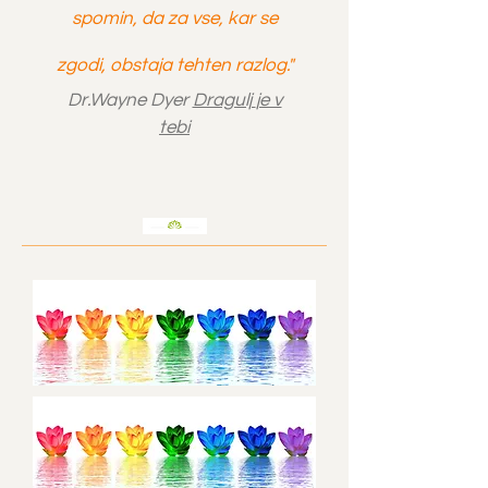
spomin, da za vse, kar se
zgodi, obstaja tehten razlog."
Dr.Wayne Dyer
Dragulj
je v
tebi