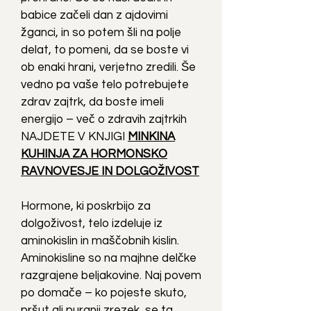
babice začeli dan z ajdovimi
žganci, in so potem šli na polje
delat, to pomeni, da se boste vi
ob enaki hrani, verjetno zredili. Še
vedno pa vaše telo potrebujete
zdrav zajtrk, da boste imeli
energijo – več o zdravih zajtrkih
NAJDETE V KNJIGI
MINKINA
KUHINJA ZA HORMONSKO
RAVNOVESJE IN DOLGOŽIVOST
Hormone, ki poskrbijo za
dolgoživost, telo izdeluje iz
aminokislin in maščobnih kislin.
Aminokisline so na majhne delčke
razgrajene beljakovine. Naj povem
po domače – ko pojeste skuto,
pršut ali puranji zrezek, se ta