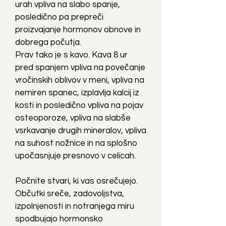
urah vpliva na slabo spanje,
posledično pa prepreči
proizvajanje hormonov obnove in
dobrega počutja.
Prav tako je s kavo. Kava 8 ur
pred spanjem vpliva na povečanje
vročinskih oblivov v meni, vpliva na
nemiren spanec, izplavlja kalcij iz
kosti in posledično vpliva na pojav
osteoporoze, vpliva na slabše
vsrkavanje drugih mineralov, vpliva
na suhost nožnice in na splošno
upočasnjuje presnovo v celicah.
Počnite stvari, ki vas osrečujejo.
Občutki sreče, zadovoljstva,
izpolnjenosti in notranjega miru
spodbujajo hormonsko