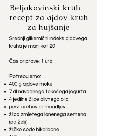
Beljakovinski kruh -
recept za ajdov kruh
za hujšanje
Srednji glikemični indeks ajdovega
kruha je manj kot 20
Čas priprave: 1 ura
Potrebujemo:
400 g ajdove moke
7 dl navadnega tekočega jogurta
4 jedilne žlice olivnega olja
pest orehov ali mandljev
žlico zmletega lanenega semena
(po želji)
žličko sode bikarbone