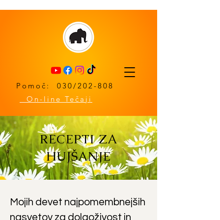
Pomoč: 030/202-808
On-line Tečaji
RECEPTI ZA
HUJŠANJE
Mojih devet najpomembnejših
nasvetov za dolgoživost in