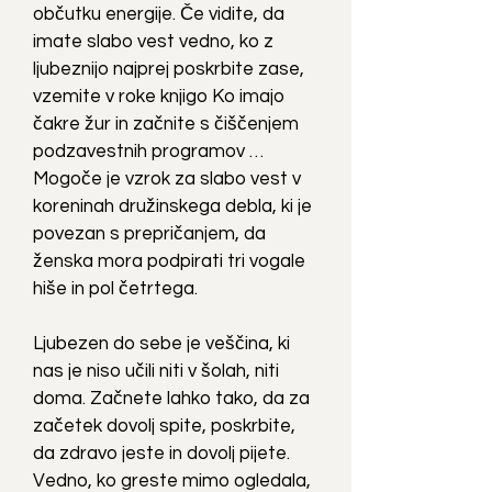
občutku energije. Če vidite, da
imate slabo vest vedno, ko z
ljubeznijo najprej poskrbite zase,
vzemite v roke knjigo Ko imajo
čakre žur in začnite s čiščenjem
podzavestnih programov …
Mogoče je vzrok za slabo vest v
koreninah družinskega debla, ki je
povezan s prepričanjem, da
ženska mora podpirati tri vogale
hiše in pol četrtega.
Ljubezen do sebe je veščina, ki
nas je niso učili niti v šolah, niti
doma. Začnete lahko tako, da za
začetek dovolj spite, poskrbite,
da zdravo jeste in dovolj pijete.
Vedno, ko greste mimo ogledala,