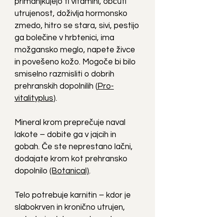
primanjkujejo ti vitamini, občuti
utrujenost, doživlja hormonsko
zmedo, hitro se stara, sivi, pestijo
ga bolečine v hrbtenici, ima
možgansko meglo, napete živce
in povešeno kožo. Mogoče bi bilo
smiselno razmisliti o dobrih
prehranskih dopolnilih (
Pro-
vitalityplus
).
Mineral krom preprečuje naval
lakote – dobite ga v jajcih in
gobah. Če ste neprestano lačni,
dodajate krom kot prehransko
dopolnilo
(Botanical)
.
Telo potrebuje karnitin – kdor je
slabokrven in kronično utrujen,