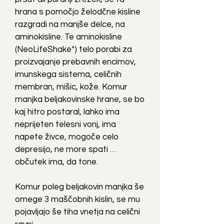
hrana s pomočjo želodčne kisline
razgradi na manjše delce, na
aminokisline. Te aminokisline
(NeoLifeShake*) telo porabi za
proizvajanje prebavnih encimov,
imunskega sistema, celičnih
membran, mišic, kože. Komur
manjka beljakovinske hrane, se bo
kaj hitro postaral, lahko ima
neprijeten telesni vonj, ima
napete živce, mogoče celo
depresijo, ne more spati …
občutek ima, da tone.
Komur poleg beljakovin manjka še
omege 3 maščobnih kislin, se mu
pojavljajo še tiha vnetja na celični