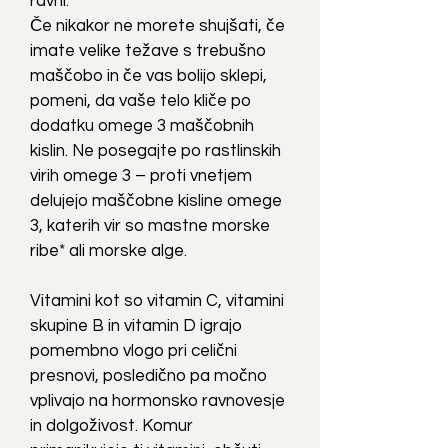
ravni.
Če nikakor ne morete shujšati, če
imate velike težave s trebušno
maščobo in če vas bolijo sklepi,
pomeni, da vaše telo kliče po
dodatku omege 3 maščobnih
kislin. Ne posegajte po rastlinskih
virih omege 3 – proti vnetjem
delujejo maščobne kisline omege
3, katerih vir so mastne morske
ribe* ali morske alge.
Vitamini kot so vitamin C, vitamini
skupine B in vitamin D igrajo
pomembno vlogo pri celični
presnovi, posledično pa močno
vplivajo na hormonsko ravnovesje
in dolgoživost. Komur