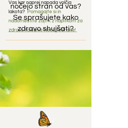
Vas kar naprej napada volčja
nočejo stran od vas?
lakota?
Pomagajte si in
Se sprašujete kako
nadomestite zajtrk z napitkom za
zdravo shujšati?
zdravo hujšanje NeoLifeShake!