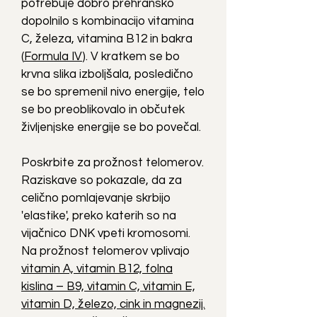
potrebuje dobro prehransko
dopolnilo s kombinacijo vitamina
C, železa, vitamina B12 in bakra
(
Formula IV
). V kratkem se bo
krvna slika izboljšala, posledično
se bo spremenil nivo energije, telo
se bo preoblikovalo in občutek
življenjske energije se bo povečal.
Poskrbite za prožnost telomerov.
Raziskave so pokazale, da za
celično pomlajevanje skrbijo
'elastike', preko katerih so na
vijačnico DNK vpeti kromosomi.
Na prožnost telomerov vplivajo
vitamin A, vitamin B12, folna
kislina – B9, vitamin C, vitamin E,
vitamin D, železo, cink in magnezij.