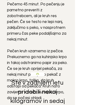
Pečemo 45 minut. Po pečenju je
pametno preveriti z
zobotrebcem, ali je kruh res
pečen. Če se testo ne lepi nanj,
zaključimo s peko, v nasprotnem
primeru čas peke podaljšajmo za
nekaj minut.
Pečen kruh vzamemo iz pečice.
Prekucnemo ga na kuhinjsko krpo
in takoj odstranimo papir za peko.
Če se je kruh oprijel pekača, za
nekaj minut pokrijemo pekač z
mokro krpo, toliko, da kruh
Ste v zadnjem letu
odstopi od pekača. Kruh nato
pridobili nekaj
zavijemo v svežo kuhinjsko krpo,
da se počasi ohladi.
kilogramov in sedaj