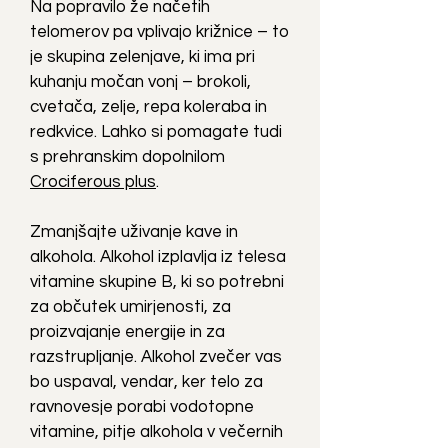
Na popravilo že načetih
telomerov pa vplivajo križnice – to
je skupina zelenjave, ki ima pri
kuhanju močan vonj – brokoli,
cvetača, zelje, repa koleraba in
redkvice. Lahko si pomagate tudi
s prehranskim dopolnilom
Crociferous plus
.
Zmanjšajte uživanje kave in
alkohola. Alkohol izplavlja iz telesa
vitamine skupine B, ki so potrebni
za občutek umirjenosti, za
proizvajanje energije in za
razstrupljanje. Alkohol zvečer vas
bo uspaval, vendar, ker telo za
ravnovesje porabi vodotopne
vitamine, pitje alkohola v večernih