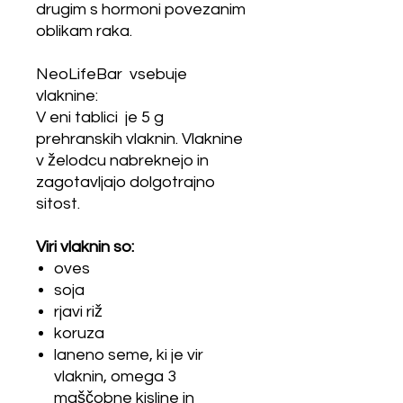
drugim s hormoni povezanim
oblikam raka.
NeoLifeBar vsebuje
vlaknine:
V eni tablici je 5 g
prehranskih vlaknin. Vlaknine
v želodcu nabreknejo in
zagotavljajo dolgotrajno
sitost.
Viri vlaknin so:
oves
soja
rjavi riž
koruza
laneno seme, ki je vir
vlaknin, omega 3
maščobne kisline in