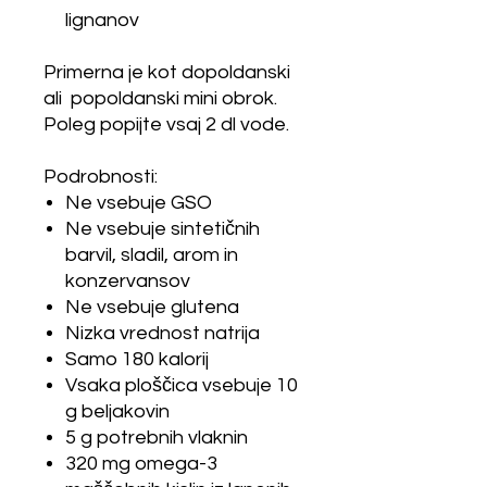
lignanov
Primerna je kot dopoldanski
ali popoldanski mini obrok.
Poleg popijte vsaj 2 dl vode.
Podrobnosti:
Ne vsebuje GSO
Ne vsebuje sintetičnih
barvil, sladil, arom in
konzervansov
Ne vsebuje glutena
Nizka vrednost natrija
Samo 180 kalorij
Vsaka ploščica vsebuje 10
g beljakovin
5 g potrebnih vlaknin
320 mg omega-3