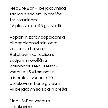
NeoLife Bar – beljakovinska
tablica s sadjem in oreščki
ter vlakninami
15 ploščic po 45 g v škatli
Popoln in zdrav dopoldanski
ali popoldanski mini obrok
za zdravo hujšanje.
Beljakovinska tablica s
sadjem in oreščki z
vlakninami NeoLifeBar –
vsebuje 15 vitaminov in
mineralov, vsebuje 10 g
beljakovin in kar 5 g vlaknin.
Vir beljakovin so soja in oreški.
NeoLifeBar vsebuje
beljakovine: