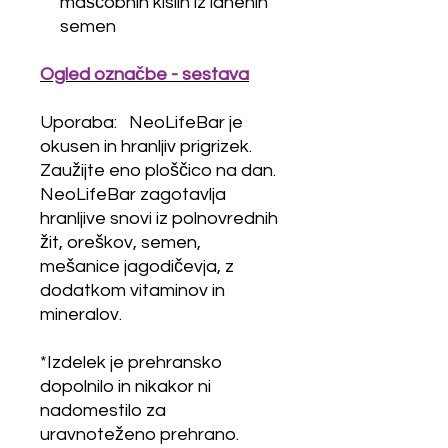
maščobnih kislin iz lanenih
semen
Ogled označbe - sestava
Uporaba: NeoLifeBar je
okusen in hranljiv prigrizek.
Zaužijte eno ploščico na dan.
NeoLifeBar zagotavlja
hranljive snovi iz polnovrednih
žit, oreškov, semen,
mešanice jagodičevja, z
dodatkom vitaminov in
mineralov.
*Izdelek je prehransko
dopolnilo in nikakor ni
nadomestilo za
uravnoteženo prehrano.