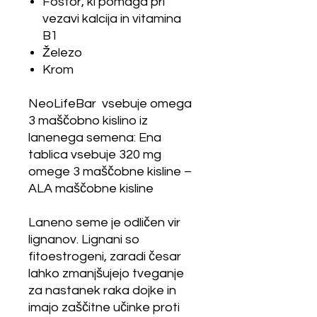
Fosfor, ki pomaga pri
vezavi kalcija in vitamina
B1
Železo
Krom
NeoLifeBar vsebuje omega
3 maščobno kislino iz
lanenega semena: Ena
tablica vsebuje 320 mg
omege 3 maščobne kisline –
ALA maščobne kisline
Laneno seme je odličen vir
lignanov. Lignani so
fitoestrogeni, zaradi česar
lahko zmanjšujejo tveganje
za nastanek raka dojke in
imajo zaščitne učinke proti