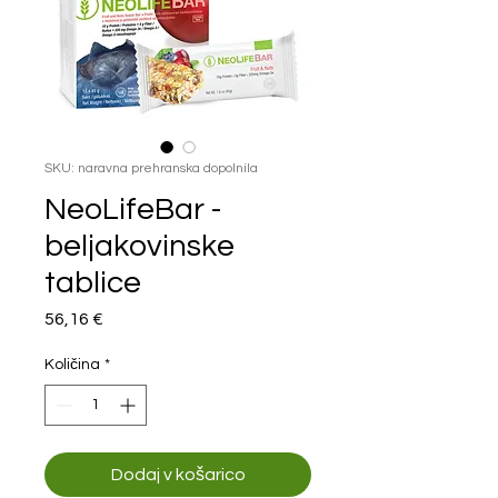
SKU: naravna prehranska dopolnila
NeoLifeBar -
beljakovinske
tablice
Price
56,16 €
Količina
*
Dodaj v košarico