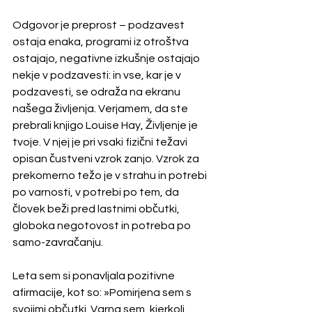
Odgovor je preprost – podzavest 
ostaja enaka, programi iz otroštva 
ostajajo, negativne izkušnje ostajajo 
nekje v podzavesti: in vse, kar je v 
podzavesti, se odraža na ekranu 
našega življenja. Verjamem, da ste 
prebrali knjigo Louise Hay, Življenje je 
tvoje. V njej je pri vsaki fizični težavi 
opisan čustveni vzrok zanjo. Vzrok za 
prekomerno težo je v strahu in potrebi 
po varnosti, v potrebi po tem, da 
človek beži pred lastnimi občutki, 
globoka negotovost in potreba po 
samo-zavračanju.
Leta sem si ponavljala pozitivne 
afirmacije, kot so: »Pomirjena sem s 
svojimi občutki. Varna sem, kjerkoli 