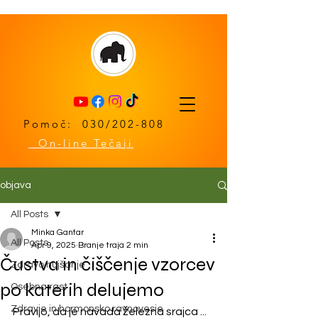
Pomoč: 030/202-808
On-line Tečaji
objava
All Posts
Minka Gantar
All Posts
Apr 9, 2025
Branje traja 2 min
Čustva in čiščenje vzorcev
Zdravo hujšanje
po katerih delujemo
Osebna rast
Zdravje in hormonsko ravnovesje
Pravijo, da je navada železna srajca ... 