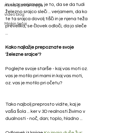
in v kar verjamem, je to, da se da tudi 
minka gantar knjige
železno srajco sleči ... verjamem, da ko 
video blog
te ta srajca dovolj tišči in je njena teža 
Minkin tečaj
prevelika, se človek odloči, da jo sleče 
... 
Kako najlažje prepoznate svoje 
'železne srajce'?
Poglejte svoje starše - kaj vas moti oz. 
vas je motilo pri mami in kaj vas moti, 
oz. vas je motilo pri očetu?
Tako najbolj preprosto vidite, kaj je 
vaša šola ... ker v 3D realnosti živimo v 
dualnosti - noč, dan; toplo, hladno ...
Odlomek iz knjige 
Ko imajo duše žur
: