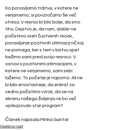
Ko ponavljamo trditve, v katere ne 
verjamemo, si povzročamo še več 
stresa. V resnici bi bilo bolje, da smo 
tiho. Dejstvo je, da nam, dokler ne 
počistimo vseh čustvenih »kod«, 
ponavljanje pozitivnih afirmacij nič kaj 
ne pomaga, ker s tem v bistvu spet 
bežimo sami pred svojo resnico. V 
osnovi s pozitivnimi afirmacijami, v 
katere ne verjamemo, sami sebi 
lažemo. To početje je naporno. Ali ne 
bi bilo enostavneje, da enkrat za 
vedno počistimo vzrok, da se na 
ekranu našega življenja ne bo več 
»prikazoval« star program?
Članek napisala Minka Gantar
Osebna rast