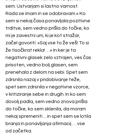
sem. Ustvarjam si lastno varnost. 
Rada se imam in se odobravam.« Ko 
sem si nekaj časa ponavljala pozitivne 
trditve, sem vedno prišla do točke, ko 
mi je zavestni um, ki je kot stražar, 
začel govoriti: »Saj vse to že veš! To si 
že tisočkrat rekla! …« In ker je ta 
negativni glasek zelo vztrajen, ves čas 
prisoten, vedno bolj glasen, sem 
prenehala z delom na sebi. Spet sem 
zdrsnila nazaj v pridobivanje teže, 
spet sem zdrsnila v negativne vzorce, 
v kritiziranje sebe in drugih. In ko sem 
dovolj padla, sem vedno znova prišla 
do točke, ko sem sklenila, da moram 
nekaj spremeniti ... in spet sem se lotila 
branja in ponavljanja afirmacij … vse 
od začetka. 