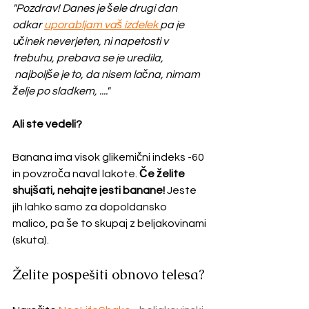
"Pozdrav! Danes je šele drugi dan 
odkar 
uporabljam vaš izdelek 
pa je 
učinek neverjeten, ni napetosti v 
trebuhu, prebava se je uredila, 
 najboljše je to, da nisem lačna, nimam 
želje po sladkem, ...."
Ali ste vedeli?
Banana ima visok glikemični indeks -60 
in povzroča naval lakote. 
Če želite 
shujšati, nehajte jesti banane!
 Jeste 
jih lahko samo za dopoldansko  
malico, pa še to skupaj z beljakovinami 
(skuta).
Želite pospešiti obnovo telesa?