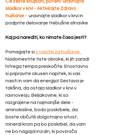
Če želite shujšati, potem  uravnajte 
sladkor v krvi
 - Aktivirajte Zdravo 
hujšanje - 
 uravnajte sladkor v krvi in 
podprite delovanje trebušne slinavke
Kaj pa narediti, ko nimate časa jesti?
Pomagajte si 
z napitki za hujšanje. 
Nadomestite tiste obroke, ki jih zaradi 
hitrega tempa preskočite. Enostavno 
si pripravite okusen napitek, ki vas 
nasiti in vam da energijo! Sestava je 
takšna, da ostaja sladkor v krvi v 
ravnovesju. Beljakovine, ki so 
razgrajene na najmanjše dele - 
aminokisline, bodo poskrbele, da 
boste občutili dolgotrajno sitost, 
mineral krom pa bo poskrbel, da vam 
ne bo nagajal inzulin, ki povzroča 