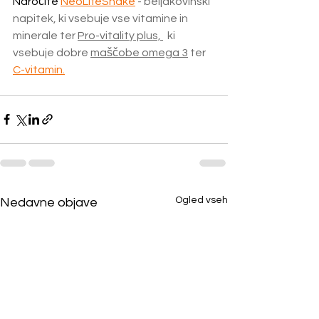
Naročite
NeoLifeShake
 - beljakovinski 
napitek, ki vsebuje vse vitamine in 
minerale ter 
Pro-vitality plu
s, 
  ki 
vsebuje dobre 
maščobe omega 3
 ter  
C-vitamin.
Ogled vseh
Nedavne objave