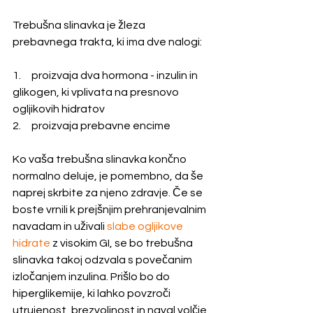
Trebušna slinavka je žleza  
prebavnega trakta, ki ima dve nalogi:
1.     proizvaja dva hormona - inzulin in  
glikogen, ki vplivata na presnovo 
ogljikovih hidratov
2.     proizvaja prebavne encime
Ko vaša trebušna slinavka končno 
normalno deluje, je pomembno, da še 
naprej skrbite za njeno zdravje. Če se 
boste vrnili k prejšnjim prehranjevalnim 
navadam in uživali 
slabe ogljikove 
hidrate
 z visokim GI, se bo trebušna 
slinavka takoj odzvala s povečanim 
izločanjem inzulina. Prišlo bo do 
hiperglikemije, ki lahko povzroči 
utrujenost, brezvoljnost in naval volčje 