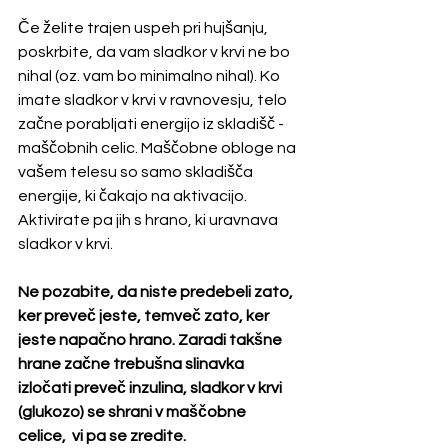
Če želite trajen uspeh pri hujšanju, 
poskrbite, da vam sladkor v krvi ne bo 
nihal (oz. vam bo minimalno nihal). Ko 
imate sladkor v krvi v ravnovesju, telo 
začne porabljati energijo iz skladišč - 
maščobnih celic. Maščobne obloge na 
vašem telesu so samo skladišča 
energije, ki čakajo na aktivacijo. 
Aktivirate 
pa jih s hrano, ki uravnava 
sladkor v krvi.
Ne pozabite, da niste predebeli zato, 
ker preveč jeste, temveč zato, ker 
jeste napačno hrano. Zaradi takšne 
hrane začne trebušna slinavka  
izločati preveč inzulina, sladkor v krvi 
(glukozo) se shrani v maščobne 
celice,  vi pa se zredite.