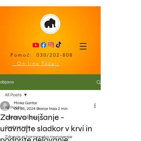
Pomoč: 030/202-808
On-line Tečaji
objava
All Posts
Minka Gantar
All Posts
Oct 26, 2024
Branje traja 2 min
Zdravo hujšanje -
Zdravo hujšanje
uravnajte sladkor v krvi in
Osebna rast
Zdravje in hormonsko ravnovesje
podprite delovanje