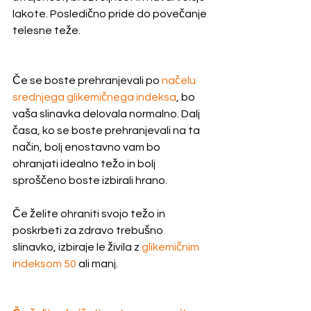
lakote. Posledično pride do povečanje 
telesne teže.
Če se boste prehranjevali po 
načelu 
srednjega glikemičnega indeksa
, bo 
vaša slinavka delovala normalno. Dalj 
časa, ko se boste prehranjevali na ta 
način, bolj enostavno vam bo  
ohranjati idealno težo in bolj 
sproščeno boste izbirali hrano.  
Če želite ohraniti svojo težo in 
poskrbeti za zdravo trebušno 
slinavko, izbiraje le živila z 
glikemičnim 
indeksom 50 
ali manj.