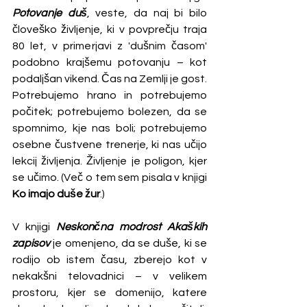
Potovanje duš
, veste, da naj bi bilo 
človeško življenje, ki v povprečju traja 
80 let, v primerjavi z 'dušnim časom' 
podobno krajšemu potovanju – kot 
podaljšan vikend. Čas na Zemlji je gost. 
Potrebujemo hrano in potrebujemo 
počitek; potrebujemo bolezen, da se 
spomnimo, kje nas boli; potrebujemo 
osebne čustvene trenerje, ki nas učijo 
lekcij življenja. Življenje je poligon, kjer 
se učimo. (Več o tem sem pisala v knjigi 
Ko imajo duše žur
.)
V knjigi 
Neskončna modrost Akaških 
zapisov
 je omenjeno, da se duše, ki se 
rodijo ob istem času, zberejo kot v 
nekakšni telovadnici – v velikem 
prostoru, kjer se domenijo, katere 