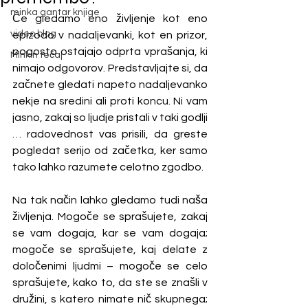
minka gantar knjige
Če gledamo eno življenje kot eno 
video blog
epizodo v nadaljevanki, kot en prizor, 
pogosto ostajajo odprta vprašanja, ki 
Minkin tečaj
nimajo odgovorov. Predstavljajte si, da 
začnete gledati napeto nadaljevanko 
nekje na sredini ali proti koncu. Ni vam 
jasno, zakaj so ljudje pristali v taki godlji 
… radovednost vas prisili, da greste 
pogledat serijo od začetka, ker samo 
tako lahko razumete celotno zgodbo.
Na tak način lahko gledamo tudi naša 
življenja. Mogoče se sprašujete, zakaj 
se vam dogaja, kar se vam dogaja; 
mogoče se sprašujete, kaj delate z 
določenimi ljudmi – mogoče se celo 
sprašujete, kako to, da ste se znašli v 
družini, s katero nimate nič skupnega; 