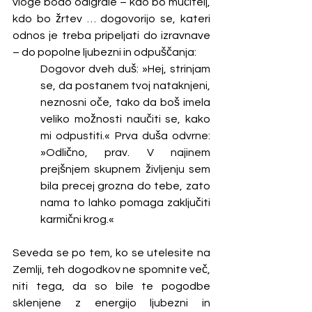
vloge bodo odigrale – kdo bo mučitelj, 
kdo bo žrtev … dogovorijo se, kateri 
odnos je treba pripeljati do izravnave 
– do popolne ljubezni in odpuščanja:
Dogovor dveh duš: »Hej, strinjam 
se, da postanem tvoj nataknjeni, 
neznosni oče, tako da boš imela 
veliko možnosti naučiti se, kako 
mi odpustiti.« Prva duša odvrne: 
»Odlično, prav. V najinem 
prejšnjem skupnem življenju sem 
bila precej grozna do tebe, zato 
nama to lahko pomaga zaključiti 
karmični krog.«
Seveda se po tem, ko se utelesite na 
Zemlji, teh dogodkov ne spomnite več, 
niti tega, da so bile te pogodbe 
sklenjene z energijo ljubezni in 