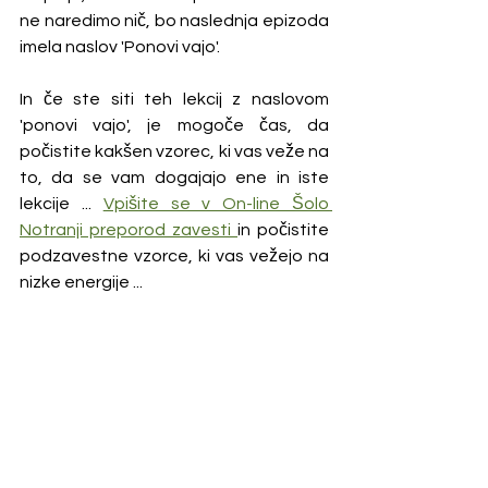
ne naredimo nič, bo naslednja epizoda 
imela naslov 'Ponovi vajo'.
In če ste siti teh lekcij z naslovom 
'ponovi vajo', je mogoče čas, da 
počistite kakšen vzorec, ki vas veže na 
to, da se vam dogajajo ene in iste 
lekcije ... 
Vpišite se v On-line Šolo 
Notranji preporod zavesti 
in počistite 
podzavestne vzorce, ki vas vežejo na 
nizke energije ...