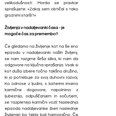
velikodušnosti. Morda se pravkar 
sprašujete: »Zakaj sem obtičal s tako 
groznimi starši?«
Življenja v nadaljevanki časa - je 
mogoče čas za premembo?
Če gledamo na življenje kot na še eno 
epizodo v nadaljevanki naših življenj, 
se nam razgrne širša slika, ki nam da 
odgovore na ključna vprašanja. Vsak si 
kot duša izbere točno takšno družino, 
ki jo potrebuje za svoj duhovni razvoj. 
Ko odnose z ljudmi, s katerimi imamo 
karmične dogovore, napolnimo z 
ljubeznijo, odpuščanjem in sočutjem, 
se 'razpletejo karmični vozli'. Naslednja 
epizoda nadaljevanke (beri naslednje 
življenje) bo tekla bolj harmonično. Če 