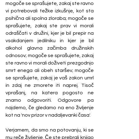
mogoče se sprašujete, zakaj ste ravno 
vi potrebovali težke izkušnje, kot sta 
psihična ali spolna zloraba; mogoče se 
sprašujete, zakaj ste prav vi morali 
odraščati v družini, kjer je bil prepir na 
vsakdanjem jedilniku in kjer je bil 
alkohol glavna začimba družinskih 
odnosov; mogoče se sprašujete, zakaj 
ste ravno vi morali doživeti prezgodnjo 
smrt enega ali obeh staršev; mogoče 
se sprašujete, zakaj je vaš zakon umrl 
in zdaj ne zmorete iti naprej. Tisoč 
vprašanj, na katera pogosto ne 
znamo odgovoriti. Odgovore pa 
najdemo, če gledamo na eno življenje 
kot na 'nov prizor v nadaljevanki časa'.
Verjamem, da smo na potovanju, ki se 
mu reče življenje. Če ste prebrali knjigo 