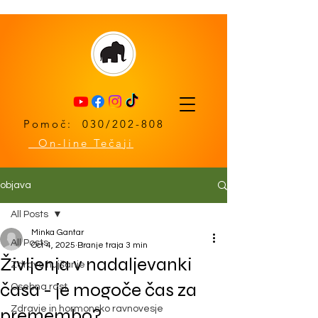
Pomoč: 030/202-808
On-line Tečaji
objava
All Posts
Minka Gantar
All Posts
Oct 4, 2025
Branje traja 3 min
Življenja v nadaljevanki
Zdravo hujšanje
časa - je mogoče čas za
Osebna rast
Zdravje in hormonsko ravnovesje
premembo?