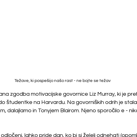
Težave, ki pospešijo našo rast - ne bojte se težav
sana zgodba motivacijske govornice Liz Murray, ki je pre
 študentke na Harvardu. Na govorniških odrih je stala 
 dalajlamo in Tonyjem Blairom. Njeno sporočilo e - nik
 odločeni, lahko pride dan, ko bi si želeli odnehati (opomb