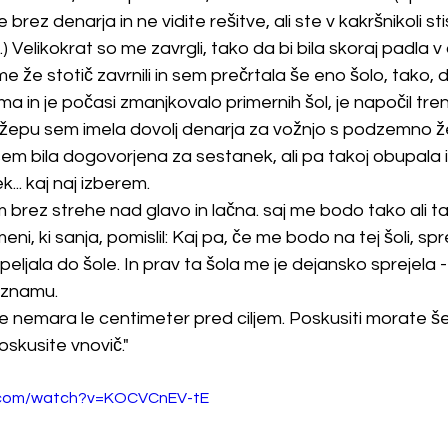
ste brez denarja in ne vidite rešitve, ali ste v kakršnikoli st
.) Velikokrat so me zavrgli, tako da bi bila skoraj padla v 
 že stotič zavrnili in sem prečrtala še eno šolo, tako, d
a in je počasi zmanjkovalo primernih šol, je napočil tre
V žepu sem imela dovolj denarja za vožnjo s podzemno ž
sem bila dogovorjena za sestanek, ali pa takoj obupala in
k... kaj naj izberem. 
brez strehe nad glavo in lačna. saj me bodo tako ali tako
i, ki sanja, pomislil: Kaj pa, če me bodo na tej šoli, spre
eljala do šole. In prav ta šola me je dejansko sprejela - 
eznamu.
ste nemara le centimeter pred ciljem. Poskusiti morate še 
oskusite vnovič." 
.com/watch?v=KOCVCnEV-tE