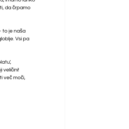
ti, da črpamo 
 to je naša 
oblje. Vsi pa 
atu', 
veličini! 
i več moči, 