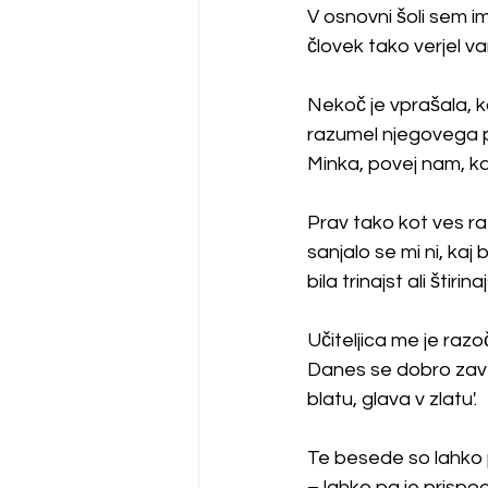
V osnovni šoli sem i
človek tako verjel va
Nekoč je vprašala, ka
razumel njegovega po
Minka, povej nam, ka
Prav tako kot ves ra
sanjalo se mi ni, kaj
bila trinajst ali štirinaj
Učiteljica me je razoč
Danes se dobro zave
blatu, glava v zlatu'. 
Te besede so lahko p
– lahko pa je prispo