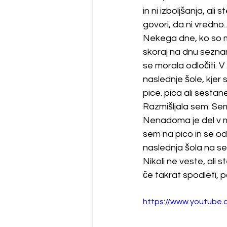
in ni izboljšanja, ali 
govori, da ni vredno..
Nekega dne, ko so me
skoraj na dnu seznam
se morala odločiti. 
naslednje šole, kjer 
pice. pica ali sestane
Razmišljala sem: Sem 
Nenadoma je del v men
sem na pico in se odp
naslednja šola na s
Nikoli ne veste, ali 
če takrat spodleti, p
https://www.youtube