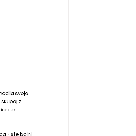
hodila svojo 
skupaj z 
dar ne 
a - ste bolni, 