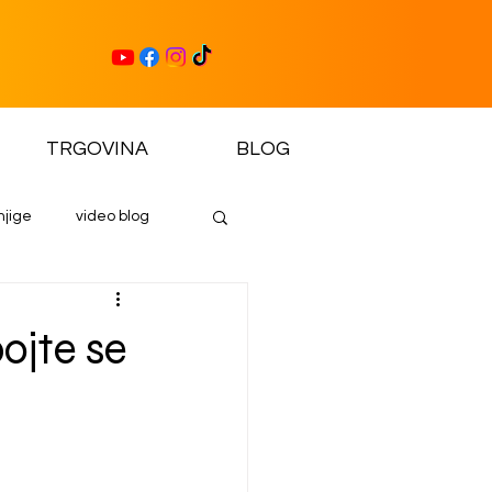
TRGOVINA
BLOG
njige
video blog
ojte se