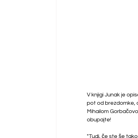
V knjigi Junak je opi
pot od brezdomke, do
Mihailom Gorbačovom,
obupajte!
"Tudi, če ste še tako