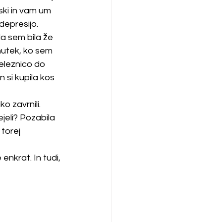
iski in vam um 
depresijo. 
a sem bila že 
nutek, ko sem 
eleznico do 
 si kupila kos 
 zavrnili. 
jeli? Pozabila 
torej 
enkrat. In tudi, 