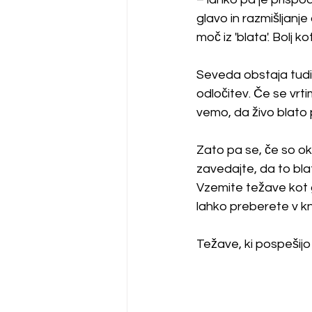
glavo in razmišljanj
moč iz 'blata'. Bolj k
Seveda obstaja tudi 
odločitev. Če se vrt
vemo, da živo blato
Zato pa se, če so ok
zavedajte, da to blato
Vzemite težave kot gn
lahko preberete v knj
Težave, ki pospešijo