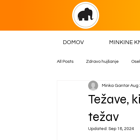
DOMOV
MINKINE K
All Posts
Zdravo hujšanje
Ose
Minka Gantar
Aug 
Minkin tečaj
Težave, ki
težav
Updated:
Sep 18, 2024