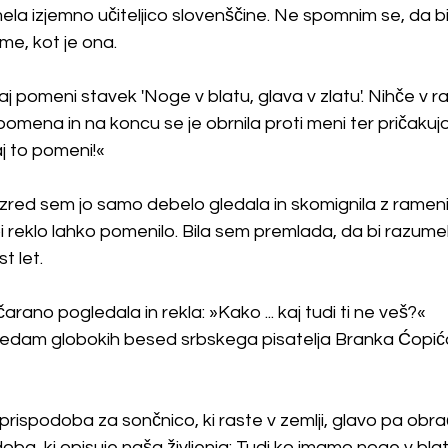
mela izjemno učiteljico slovenščine. Ne spomnim se, da b
me, kot je ona.
j pomeni stavek 'Noge v blatu, glava v zlatu'. Nihče v ra
mena in na koncu se je obrnila proti meni ter pričakujo
j to pomeni!«
zred sem jo samo debelo gledala in skomignila z rameni
 bi reklo lahko pomenilo. Bila sem premlada, da bi razum
st let.
arano pogledala in rekla: »Kako ... kaj tudi ti ne veš?« 
dam globokih besed srbskega pisatelja Branka Ćopića
rispodoba za sončnico, ki raste v zemlji, glavo pa obra
doba, ki opisuje naša življenja: Tudi ko imamo noge v bla