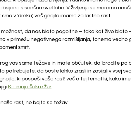
e obsijano s sončno svetlobo. V življenju se moramo nauči
ot smo v 'dreku', več gnojila imamo za lastno rast. 
možnost, da nas blato pogoltne – tako kot živo blato –
imo v primežu negativnega razmišljanja, tonemo vedno gl
 pomeni smrt.
rog vas same težave in imate občutek, da 'brodite po bl
 potrebujete, da boste lahko zrasli in zasijali v vsej svoji 
ojilo, ki pospeši vašo rast! več o tej tematiki, kako imet
igi 
Ko imajo čakre žur
 našo rast, ne bojte se težav: