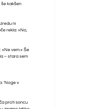
i še kakšen 
zredu ni 
če rekla: »No, 
: »Ne vem.« Še 
ela – stara sem 
: 'Noge v 
ča proti soncu 
tu, imamo lahko 