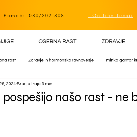
Pomoč: 030/202-808
On-line Tečaji
NJIGE
OSEBNA RAST
ZDRAVJE
bna rast
Zdravje in hormonsko ravnovesje
minka gantar k
26, 2024
Branje traja 3 min
 pospešijo našo rast - ne b