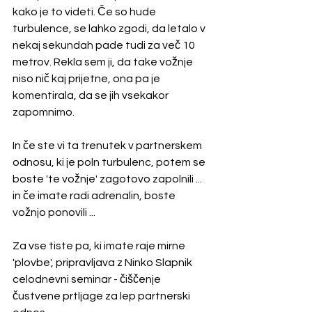
kako je to videti. Če so hude 
turbulence, se lahko zgodi, da letalo v 
nekaj sekundah pade tudi za več 10 
metrov. Rekla sem ji, da take vožnje 
niso nič kaj prijetne, ona pa je 
komentirala, da se jih vsekakor 
zapomnimo. 
In če ste vi ta trenutek v partnerskem 
odnosu, ki je poln turbulenc, potem se 
boste 'te vožnje' zagotovo zapolnili ... 
in če imate radi adrenalin, boste 
vožnjo ponovili ... 
Za vse tiste pa, ki imate raje mirne 
'plovbe', pripravljava z Ninko Slapnik 
celodnevni seminar - čiščenje 
čustvene prtljage za lep partnerski 