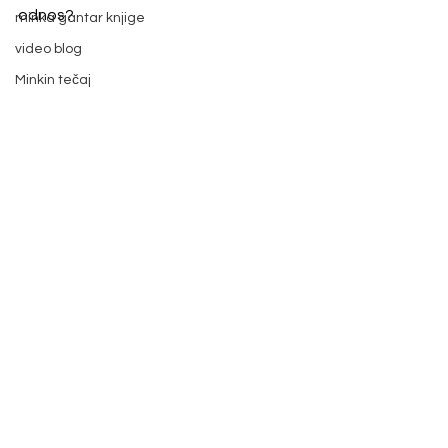
odnos?
minka gantar knjige
video blog
Minkin tečaj