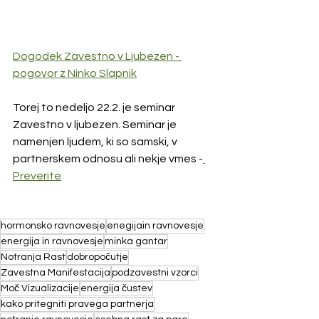
Dogodek Zavestno v Ljubezen - 
pogovor z Ninko Slapnik
Torej to nedeljo 22.2. je seminar 
Zavestno v ljubezen. Seminar je 
namenjen ljudem, ki so samski, v 
partnerskem odnosu ali nekje vmes -
Preverite
hormonsko ravnovesje
enegijain ravnovesje
energija in ravnovesje
minka gantar
Notranja Rast
dobropočutje
Zavestna Manifestacija
podzavestni vzorci
Moč Vizualizacije
energija čustev
kako pritegniti pravega partnerja