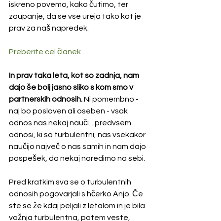
iskreno povemo, kako čutimo, ter 
zaupanje, da se vse ureja tako kot je 
prav za naš napredek.
Preberite cel članek
In prav taka leta, kot so zadnja, nam 
dajo še bolj jasno sliko s kom smo v 
partnerskih odnosih.
 Ni pomembno - 
naj bo posloven ali oseben - vsak 
odnos nas nekaj nauči... predvsem 
odnosi, ki so turbulentni, nas vsekakor 
naučijo največ o nas samih in nam dajo 
pospešek, da nekaj naredimo na sebi.
Pred kratkim sva se o turbulentnih 
odnosih pogovarjali s hčerko Anjo. Če 
ste se že kdaj peljali z letalom in je bila 
vožnja turbulentna, potem veste, 