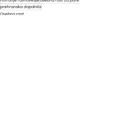
notranje ravnovesje
osebna rast za pare
prehranska dopolnila
Osebna rast
Zdravje in hormonsko ravnovesje
minka gantar knjige
Ogled vseh
Nedavne objave