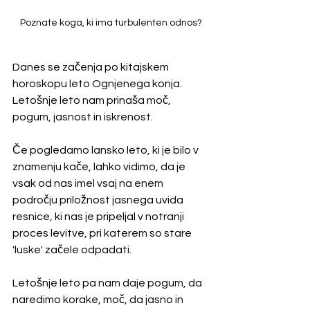
Poznate koga, ki ima turbulenten odnos?
Danes se začenja po kitajskem 
horoskopu leto Ognjenega konja. 
Letošnje leto nam prinaša moč, 
pogum, jasnost in iskrenost.
Če pogledamo lansko leto, ki je bilo v 
znamenju kače, lahko vidimo, da je 
vsak od nas imel vsaj na enem 
področju priložnost jasnega uvida 
resnice, ki nas je pripeljal v notranji 
proces levitve, pri katerem so stare 
'luske' začele odpadati. 
Letošnje leto pa nam daje pogum, da 
naredimo korake, moč, da jasno in 