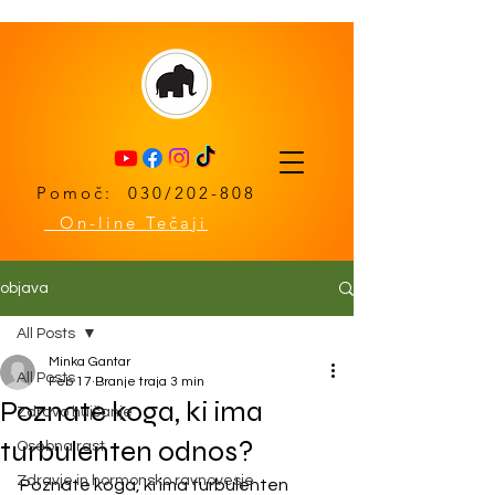
Pomoč: 030/202-808
On-line Tečaji
objava
All Posts
Minka Gantar
All Posts
Feb 17
Branje traja 3 min
Poznate koga, ki ima
Zdravo hujšanje
turbulenten odnos?
Osebna rast
Zdravje in hormonsko ravnovesje
Poznate koga, ki ima turbulenten 