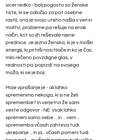
sicer redko - bolj pogosto so ženske 
tiste, ki se odločijo za pot osebne 
rasti), ona je svojo uteho našla v veri in 
molitvi, probleme pa rešuje na enak 
način, kot so jih reševale njene 
prednice. Je jezna ženska, ki je v moški 
energiji, ki pri hiši nosi hlače in ko je čas, 
milo rečeno povzdigne glas, v 
realnosti pa 'popizdi' na svojega 
moža, ki se je boji.
Moje vprašanje je - ali lahko 
spremenimo nekoga, ki si ne želi 
spremembe? In verjetno že sami 
veste odgovor - NE. Vsak lahko 
spremeni samo sebe ... in ... vem ... 
sprememba včasih zahteva tudi 
ukrepanje ... in ja... včasih pomeni tudi 
novo pot ... in včasih pomeni tudi veliko 