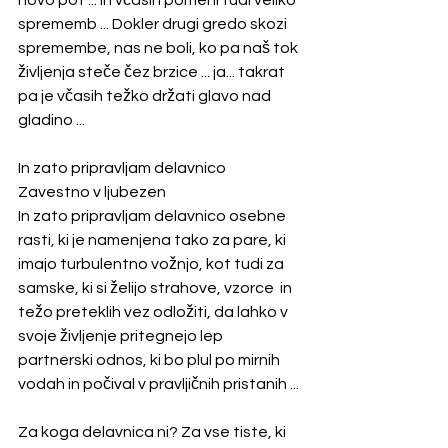
sprememb ... Dokler drugi gredo skozi 
spremembe, nas ne boli, ko pa naš tok 
življenja steče čez brzice ... ja... takrat 
pa je včasih težko držati glavo nad 
gladino ...
In zato pripravljam delavnico 
Zavestno v ljubezen
In zato pripravljam delavnico osebne 
rasti, ki je namenjena tako za pare, ki 
imajo turbulentno vožnjo, kot tudi za 
samske, ki si želijo strahove, vzorce  in 
težo preteklih vez odložiti, da lahko v 
svoje življenje pritegnejo lep 
partnerski odnos, ki bo plul po mirnih 
vodah in počival v pravljičnih pristanih ...
Za koga delavnica ni? Za vse tiste, ki 