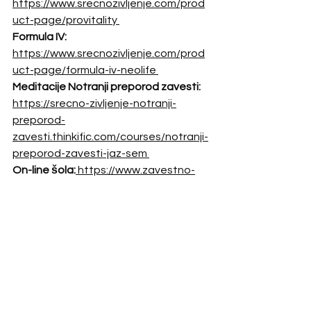
https://www.srecnozivljenje.com/prod
uct-page/provitality
Formula IV:
https://www.srecnozivljenje.com/prod
uct-page/formula-iv-neolife
Meditacije Notranji preporod zavesti:
https://srecno-zivljenje-notranji-
preporod-
zavesti.thinkific.com/courses/notranji-
preporod-zavesti-jaz-sem
On-line šola:
https://www.zavestno-
ustvarjanje.si/
Obiščite mojo spletno stran 
www.srecnozivljenje.si
, kjer lahko 
dobite naravna prehranska dopolnila. 
Koda za 10 % popusta je ZDRAVJE.
hormonsko ravnovesje
minka gantar