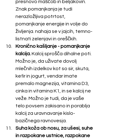
presnovo maščob in beljakovin. 
Znak pomanjkanja je tudi 
nerazložljiva potrtost, 
pomanjkanje energije in volje do 
življenja. nahaja se v jajcih, temno-
listnati zelenjavi in oreščkih.
Kronično kašljanje - pomanjkanje 
kalcija.
 Kalcij sprošča dihalne poti. 
Možno je, da uživate dovolj 
mlečnih izdelkov kot so sir, skuta, 
kefir in jogurt, vendar imate 
premalo magnezija, vitamina D3, 
cinka in vitamina K1, in se kalcij ne 
veže. Možno je tudi, da je vaše 
telo povsem zakisano in porablja 
kalcij za uravnavanje kislo-
bazičnega ravnovesja.
Suha koža ob nosu, za ušesi, suhe 
in razpokane ustnice, razpokane 