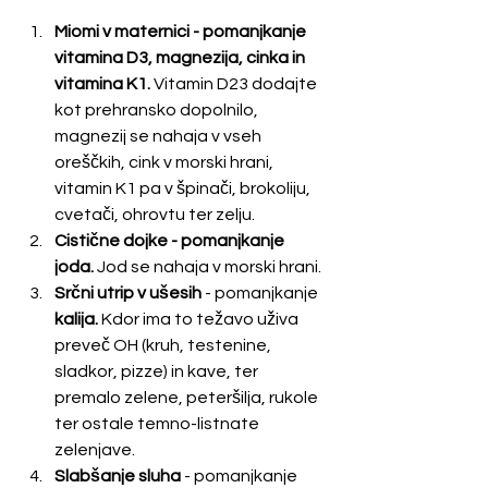
Miomi v maternici - pomanjkanje 
vitamina D3, magnezija, cinka in 
vitamina K1.
 Vitamin D23 dodajte 
kot prehransko dopolnilo, 
magnezij se nahaja v vseh 
oreščkih, cink v morski hrani, 
vitamin K1 pa v špinači, brokoliju, 
cvetači, ohrovtu ter zelju.
Cistične dojke - pomanjkanje 
joda. 
Jod se nahaja v morski hrani.
Srčni utrip v ušesih
 - pomanjkanje 
kalija. 
Kdor ima to težavo uživa 
preveč OH (kruh, testenine, 
sladkor, pizze) in kave, ter 
premalo zelene, peteršilja, rukole 
ter ostale temno-listnate 
zelenjave.
Slabšanje sluha 
- pomanjkanje 