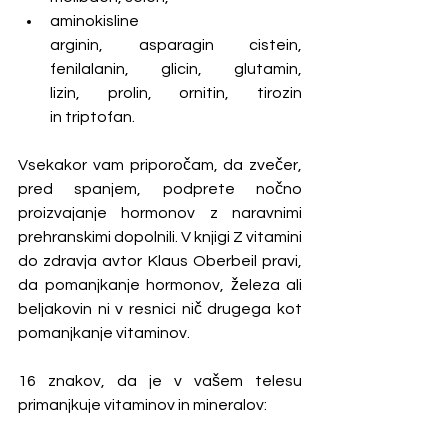
aminokisline 
arginin, asparagin cistein, 
fenilalanin, glicin, glutamin, 
lizin, prolin, ornitin, tirozin 
in triptofan.
Vsekakor vam priporočam, da zvečer, 
pred spanjem, podprete nočno 
proizvajanje hormonov z naravnimi 
prehranskimi dopolnili.
V knjigi Z vitamini 
do zdravja avtor Klaus Oberbeil pravi, 
da pomanjkanje hormonov, železa ali 
beljakovin ni v resnici nič drugega kot 
pomanjkanje vitaminov.
16 znakov, da je v vašem telesu 
primanjkuje vitaminov in mineralov: