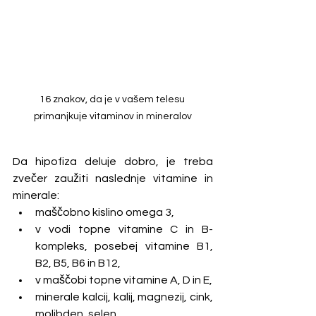
16 znakov, da je v vašem telesu 
primanjkuje vitaminov in mineralov
Da hipofiza deluje dobro, je treba 
zvečer zaužiti naslednje vitamine in 
minerale:
maščobno kislino omega 3,
v vodi topne vitamine C in B-
kompleks, posebej vitamine B1, 
B2, B5, B6 in B12,
v maščobi topne vitamine A, D in E,
minerale kalcij, kalij, magnezij, cink, 
molibden, selen,