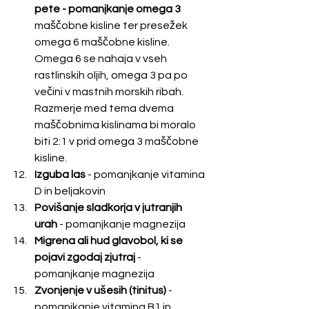
pete - pomanjkanje omega 3 
maščobne kisline ter presežek 
omega 6 maščobne kisline. 
Omega 6 se nahaja v vseh 
rastlinskih oljih, omega 3 pa po 
večini v mastnih morskih ribah. 
Razmerje med tema dvema 
maščobnima kislinama bi moralo 
biti 2:1 v prid omega 3 maščobne 
kisline. 
Izguba las
 - pomanjkanje vitamina 
D in beljakovin
Povišanje sladkorja v jutranjih 
urah
 - pomanjkanje magnezija
Migrena ali hud glavobol, ki se 
pojavi zgodaj zjutraj
 - 
pomanjkanje magnezija
Zvonjenje v ušesih (tinitus)
 - 
pomanjkanje vitamina B1 in 