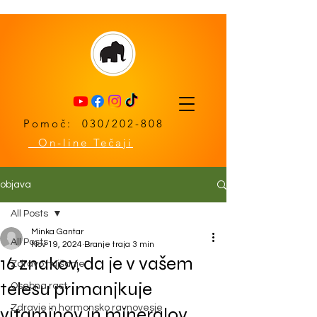
Pomoč: 030/202-808
On-line Tečaji
objava
All Posts
Minka Gantar
All Posts
Nov 19, 2024
Branje traja 3 min
16 znakov, da je v vašem
Zdravo hujšanje
telesu primanjkuje
Osebna rast
Zdravje in hormonsko ravnovesje
vitaminov in mineralov