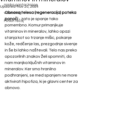
minka gantar knjige
Updated:
Nov 20, 2024
Obnova telesa (regeneracija) poteka 
video blog
ponoči
 - zato je spanje tako 
Minkin tečaj
pomembno. Komur primanjkuje 
vitaminov in mineralov, lahko opazi 
stanja kot so trzanje mišic, pokanje 
kože, redčenje las, prezgodnje sivenje 
in še bi lahko naštevali. Telo nas preko 
opozorilnih znakov želi spomniti, da 
nam manjka ključnih vitaminov in 
mineralov. Ker smo hranilno 
podhranjeni, se med spanjem ne more 
aktivirati hipofiza, ki je glavni center za 
obnovo.