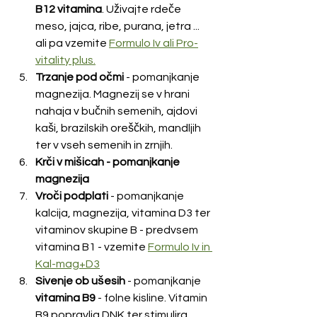
B12 vitamina
. Uživajte rdeče 
meso, jajca, ribe, purana, jetra ... 
ali pa vzemite 
Formulo Iv ali Pro-
vitality plus.
Trzanje pod očmi 
- pomanjkanje 
magnezija. Magnezij se v hrani 
nahaja v bučnih semenih, ajdovi 
kaši, brazilskih oreščkih, mandljih 
ter v vseh semenih in zrnjih.
Krči v mišicah - pomanjkanje 
magnezija
Vroči podplati 
- pomanjkanje 
kalcija, magnezija, vitamina D3 ter 
vitaminov skupine B - predvsem 
vitamina B1 - vzemite 
Formulo Iv in 
Kal-mag+D3
Sivenje ob ušesih
 - pomanjkanje 
vitamina B9
 - folne kisline. Vitamin 
B9 popravlja DNK ter stimulira 