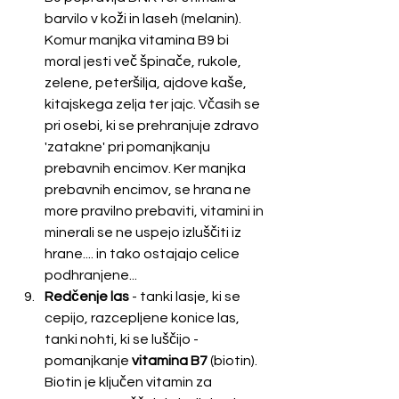
barvilo v koži in laseh (melanin). 
Komur manjka vitamina B9 bi 
moral jesti več špinače, rukole, 
zelene, peteršilja, ajdove kaše, 
kitajskega zelja ter jajc. Včasih se 
pri osebi, ki se prehranjuje zdravo 
'zatakne' pri pomanjkanju 
prebavnih encimov. Ker manjka 
prebavnih encimov, se hrana ne 
more pravilno prebaviti, vitamini in 
minerali se ne uspejo izluščiti iz 
hrane.... in tako ostajajo celice 
podhranjene...
Redčenje las
 - tanki lasje, ki se 
cepijo, razcepljene konice las, 
tanki nohti, ki se luščijo - 
pomanjkanje 
vitamina B7
 (biotin). 
Biotin je ključen vitamin za 