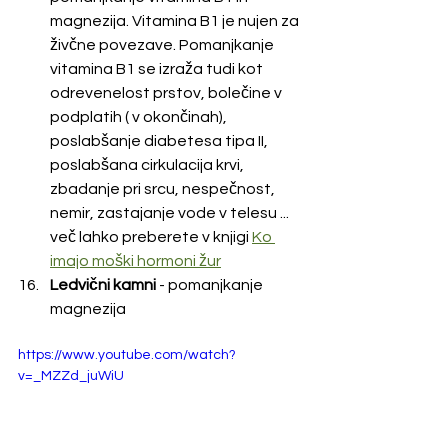
magnezija. Vitamina B1 je nujen za 
živčne povezave. Pomanjkanje 
vitamina B1 se izraža tudi kot 
odrevenelost prstov, bolečine v 
podplatih ( v okončinah), 
poslabšanje diabetesa tipa II, 
poslabšana cirkulacija krvi, 
zbadanje pri srcu, nespečnost, 
nemir, zastajanje vode v telesu ... 
več lahko preberete v knjigi 
Ko 
imajo moški hormoni žur
Ledvični kamni 
- pomanjkanje 
magnezija
https://www.youtube.com/watch?
v=_MZZd_juWiU